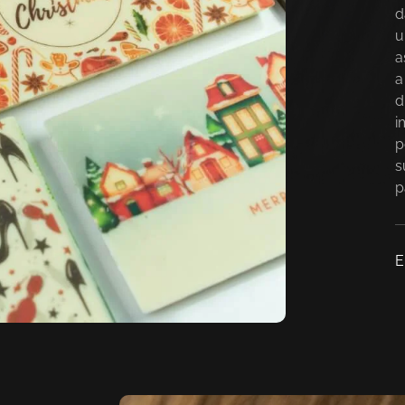
d
u
a
a
d
i
p
s
p
E