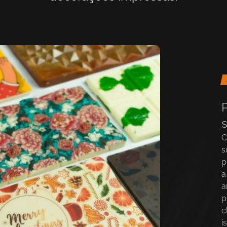
C
s
p
a
a
p
c
i