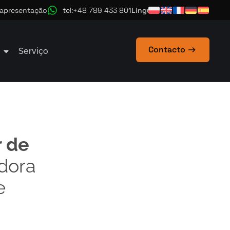
Língua
 apresentação
tel:+48 789 433 801
Contacto
Serviço
r de
dora
e