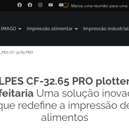
Marca uma reunião para uma
a IMAGO
Impressão alimentar
Impressão industrial
LPES CF-32.65 PRO
PES CF-32.65 PRO plotte
feitaria
Uma solução inova
que redefine a impressão d
alimentos