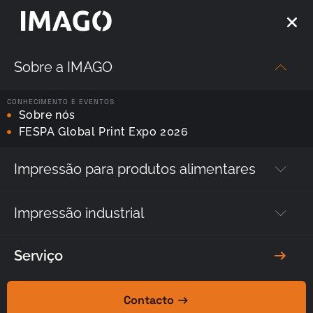
Sobre a IMAGO
CONHECIMENTO E EVENTOS
Sobre nós
FESPA Global Print Expo 2026
Impressora de
passagem
Impressão para produtos alimentares
única:
Impressão industrial
Etiquetas,
serigrafia,
Serviço
tampografia,
flexografia?
É
Contacto