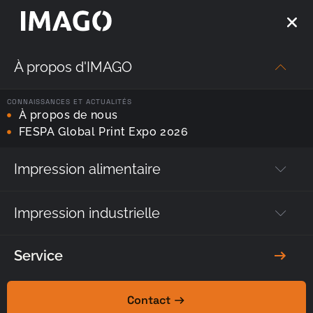
À propos d'IMAGO
CONNAISSANCES ET ACTUALITÉS
À propos de nous
FESPA Global Print Expo 2026
Imprimante à
passage
Impression alimentaire
unique :
Impression industrielle
Étiquettes,
sérigraphie,
Service
tampographie,
flexographie ?
Contact