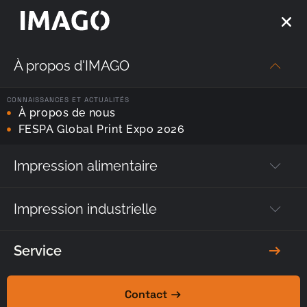
À propos d'IMAGO
Page d'accueil
—
Produits
—
Imprimantes Nanosolvant
CONNAISSANCES ET ACTUALITÉS
À propos de nous
Imprimantes Nanosolvant
FESPA Global Print Expo 2026
Découvrez des solutions innovantes utilisant la
technologie des nano-encres qui pénètrent la structure
Impression alimentaire
des matériaux.
Impression industrielle
Imprimantes Nanosolvant
Service
Contact