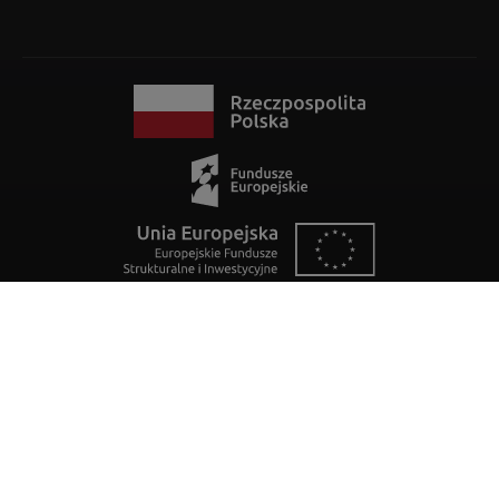
IMAGO Printer wykorzystuje bazę danych IP2Location LITE do
geolokalizacji IP
Polityka jakości
Ogólne warunki sprzedaży i świadczenia usług (OWSIŚU)
Polityka Prywatności IMAGO Printer Sp. z o.o.
Wróć na górę strony