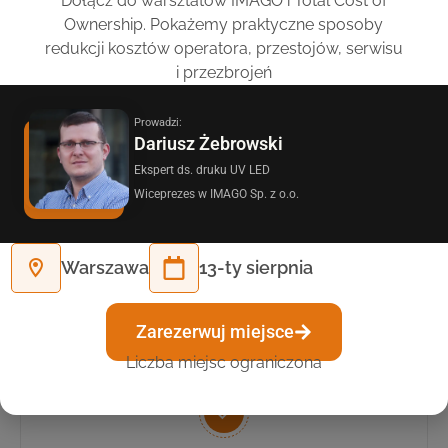
Dołącz do warsztatów IMAGO i Total Cost of
Ownership. Pokażemy praktyczne sposoby
redukcji kosztów operatora, przestojów, serwisu
i przezbrojeń
Prowadzi:
Dariusz Żebrowski
Ekspert ds. druku UV LED
Wiceprezes w IMAGO Sp. z o.o.
Warszawa
13-ty sierpnia
Drukarki Nanosolwent – Korzyści dla
Twojej firmy:
Zarezerwuj miejsce
Liczba miejsc ograniczona