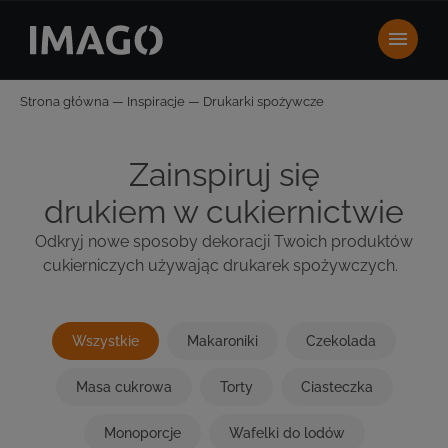
Strona główna
—
Inspiracje
—
Drukarki spożywcze
Zainspiruj się
drukiem w cukiernictwie
Odkryj nowe sposoby dekoracji
Twoich produktów
cukierniczych
używając
dru
karek spożywczych.
Wszystkie
Makaroniki
Czekolada
Masa cukrowa
Torty
Ciasteczka
Monoporcje
Wafelki do lodów