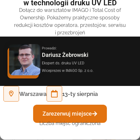
w technologii druku UV LED
Dołącz do warsztatów IMAGO i Total Cost of
Ownership. Pokażemy praktyczne sposoby
redukcji kosztów operatora, przestojów, serwisu
i przezbrojeń
Druk spożywczy na
pierniczkach
Prowadzi:
Dariusz Żebrowski
Ekspert ds. druku UV LED
Wiceprezes w IMAGO Sp. z o.o.
Słodycze na święta
Warszawa
13-ty sierpnia
Druk na kruchych
ciastkach
Zarezerwuj miejsce
Liczba miejsc ograniczona