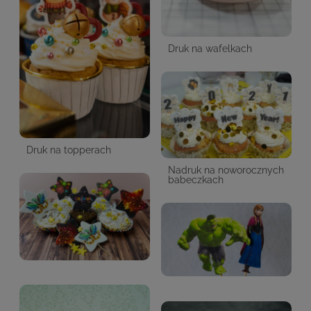
Druk na wafelkach
Druk na topperach
Nadruk na noworocznych
babeczkach