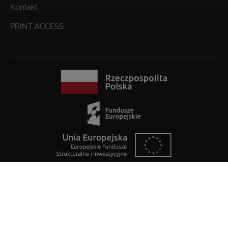
Kontakt
PRINT ACCESS
IMAGO Printer wykorzystuje bazę danych IP2Location LITE do
geolokalizacji IP
Polityka jakości
Ogólne warunki sprzedaży i świadczenia usług (OWSIŚU)