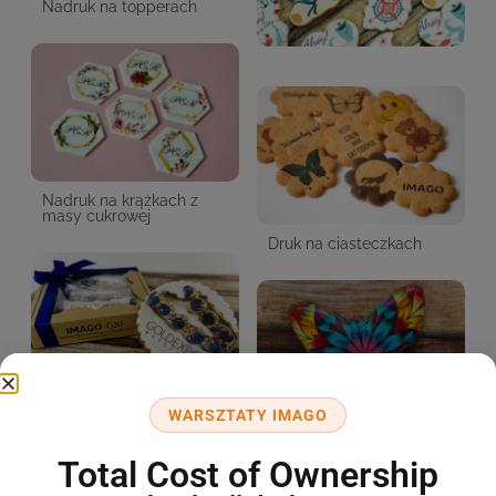
Nadruk na topperach
Nadruk na krążkach z
masy cukrowej
Druk na ciasteczkach
Słodycze rekalmowe
WARSZTATY IMAGO
Druk na lukrze
Total Cost of Ownership