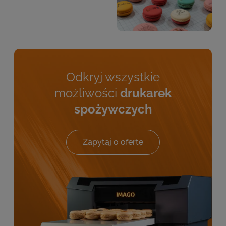
Odkryj wszystkie
możliwości
drukarek
spożywczych
Zapytaj o ofertę