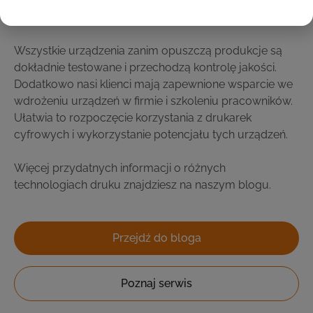
warszawskiego biura. Chętnie porozmawiamy także za
pośrednictwem kanałów elektronicznych.
Wszystkie urządzenia zanim opuszczą produkcje są
dokładnie testowane i przechodzą kontrolę jakości.
Dodatkowo nasi klienci mają zapewnione wsparcie we
wdrożeniu urządzeń w firmie i szkoleniu pracowników.
Ułatwia to rozpoczęcie korzystania z drukarek
cyfrowych i wykorzystanie potencjału tych urządzeń.
Więcej przydatnych informacji o różnych
technologiach druku znajdziesz na naszym ​​blogu.
Przejdź do bloga
Poznaj serwis