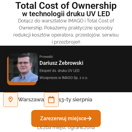
cylindrycznych.
Total Cost of Ownership
w technologii druku UV LED
Dowiedz się więcej
Dołącz do warsztatów IMAGO i Total Cost of
Ownership. Pokażemy praktyczne sposoby
redukcji kosztów operatora, przestojów, serwisu
i przezbrojeń
Prowadzi:
Dariusz Żebrowski
Ekspert ds. druku UV LED
Wiceprezes w IMAGO Sp. z o.o.
Wsparcie cenione
przez klientów
Warszawa
13-ty sierpnia
Klienci IMAGO Printer mogą liczyć na fachowe
wsparcie członków naszego zespołu. Jeśli
Zarezerwuj miejsce
potrzebujesz informacji dotyczących drukarek lub
współpracy, serdecznie zapraszamy do naszego
Liczba miejsc ograniczona