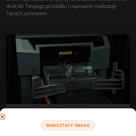
druk do Twojego produktu i usprawnić realizację
Twoich zamówień.
ROTOR
WARSZTATY IMAGO
Urządzenie do drukowania na przedmiotach