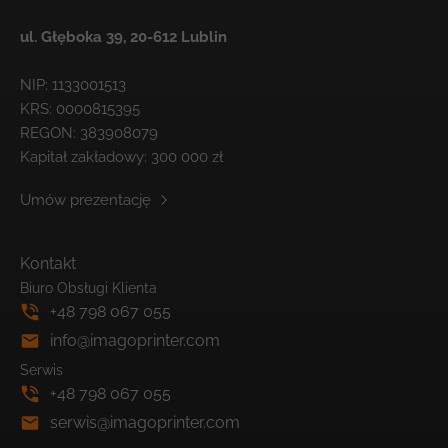
ul. Głęboka 39,
20-612 Lublin
NIP: 1133001513
KRS: 0000815395
REGON: 383908079
Kapitał zakładowy: 300 000 zł
Umów prezentację
Kontakt
Biuro Obsługi Klienta
+48 798 067 055
info@imagoprinter.com
Serwis
+48 798 067 055
serwis@imagoprinter.com