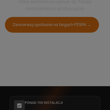
która architektura pasuje do Twojej
rzeczywistości produkcyjnej.
Zarezerwuj spotkanie na targach FESPA →
PONAD 700 INSTALACJI