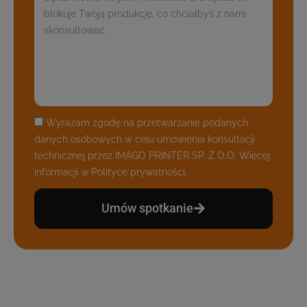
Wyrażam zgodę na przetwarzanie podanych
danych osobowych w celu umówienia konsultacji
technicznej przez IMAGO PRINTER SP. Z O.O. Więcej
informacji w
Polityce prywatności
.
Umów spotkanie