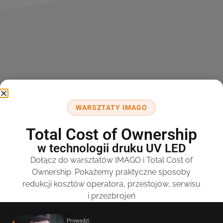
NASZE PRODUKTY
Testujemy materiały
WARSZTATY IMAGO
przed dokonaniem
Total Cost of Ownership
inwestycji
w technologii druku UV LED
Dołącz do warsztatów IMAGO i Total Cost of
IMAGO nie jest dystrybutorem. Projektujemy
Ownership. Pokażemy praktyczne sposoby
elektronikę, opracowujemy oprogramowanie,
redukcji kosztów operatora, przestojów, serwisu
formułujemy atramenty i produkujemy maszyny –
i przezbrojeń
wszystko we własnym zakresie, w Polsce. Kiedy
siadasz z nami na targach FESPA, rozmawiasz z
ludźmi, którzy zbudowali system. Zbudowaliśmy
Prowadzi: