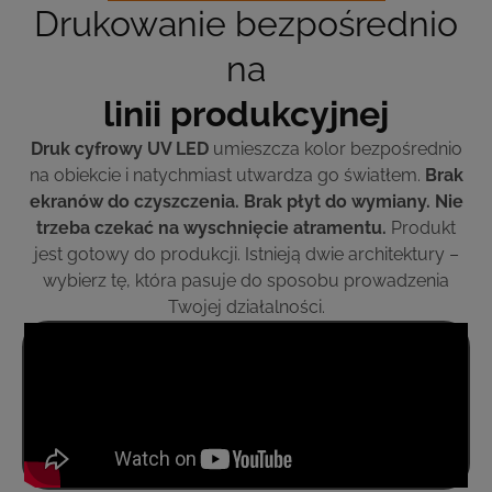
Drukowanie bezpośrednio
na
linii produkcyjnej
Druk cyfrowy UV LED
umieszcza kolor bezpośrednio
na obiekcie i natychmiast utwardza go światłem.
Brak
ekranów do czyszczenia. Brak płyt do wymiany. Nie
trzeba czekać na wyschnięcie atramentu.
Produkt
jest gotowy do produkcji. Istnieją dwie architektury –
wybierz tę, która pasuje do sposobu prowadzenia
Twojej działalności.