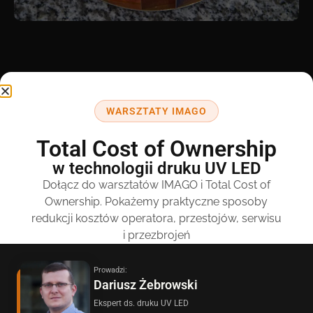
Wybierz VSG i odkryj nowe
możliwości drukarek IMAGO
WARSZTATY IMAGO
Total Cost of Ownership
w technologii druku UV LED
Zamów produkt
Dołącz do warsztatów IMAGO i Total Cost of
Ownership. Pokażemy praktyczne sposoby
redukcji kosztów operatora, przestojów, serwisu
i przezbrojeń
Prowadzi:
Dariusz Żebrowski
Ekspert ds. druku UV LED