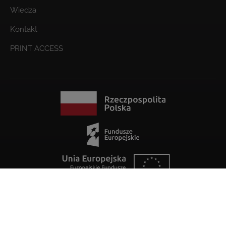
Wiedza
Kontakt
PRINT ACCESS
IMAGO Printer wykorzystuje bazę danych IP2Location LITE do
geolokalizacji IP