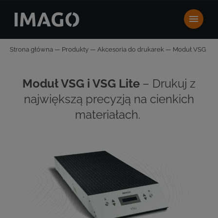
Strona główna
—
Produkty
—
Akcesoria do drukarek
—
Moduł VSG
Moduł VSG i VSG Lite
–
Drukuj z
największ
ą
precyzj
ą
na cienkich
materiałach
.