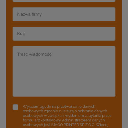
+48
Wyrażam zgodę na przetwarzanie danych
osobowych zgodnie z ustawą o ochronie danych
osobowych w związku z wysłaniem zapytania przez
formularz kontaktowy. Administratorem danych
osobowych jest IMAGO PRINTER SP. Z.O.O. Więcej