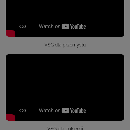
VSG dla przemysłu
VSG dla cukiernii