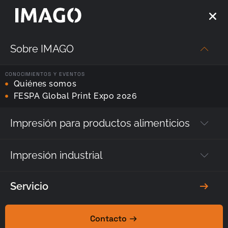
Sobre IMAGO
Inicio
—
Productos
—
Accesorios para impresoras
—
Módulo VSG
CONOCIMIENTOS Y EVENTOS
Quiénes somos
Módulo VSG y VSG Lite
–
Imprime
FESPA Global Print Expo 2026
con los más
ą
precisión
ą
en
materiales finos
.
Impresión para productos alimenticios
Impresión industrial
Servicio
Contacto