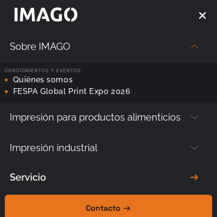
Sobre IMAGO
CONOCIMIENTOS Y EVENTOS
Quiénes somos
FESPA Global Print Expo 2026
Impresora de
una pasada:
Impresión para productos alimenticios
Etiquetas,
Impresión industrial
serigrafía,
tampografía,
Servicio
flexografía?
Es
hora de
Contacto