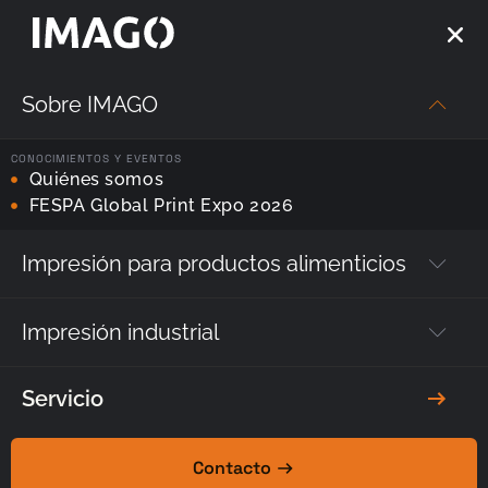
Sobre IMAGO
Inicio
—
Productos
—
Shaper
—
Shaper ARS
CONOCIMIENTOS Y EVENTOS
Quiénes somos
Shaper ARS
– ¡Convierte
FESPA Global Print Expo 2026
tus decoraciones impresas
Impresión para productos alimenticios
planas
en diseños
espaciales 3D!
Impresión industrial
Servicio
Contacto