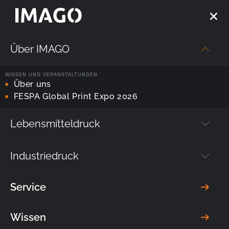
Über IMAGO
Startseite
—
Produkte
WISSEN UND VERANSTALTUNGEN
Über uns
Entdecken Sie unser
FESPA Global Print Expo 2026
Angebot
Lebensmitteldruck
Drucken Sie schnell, einfach und in Fotoqualität, was
Sie brauchen, mit einem Digitaldrucker von IMAGO!
Industriedruck
Service
Wissen