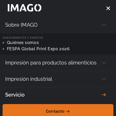
Sobre IMAGO
Inicio
—
Productos
—
Accesorios para impresoras
—
Rotor
CONOCIMIENTOS Y EVENTOS
Quiénes somos
ROTOR
– aprende a
FESPA Global Print Expo 2026
imprimir en velas y botellas.
Impresión para productos alimenticios
Impresión industrial
Servicio
Contacto