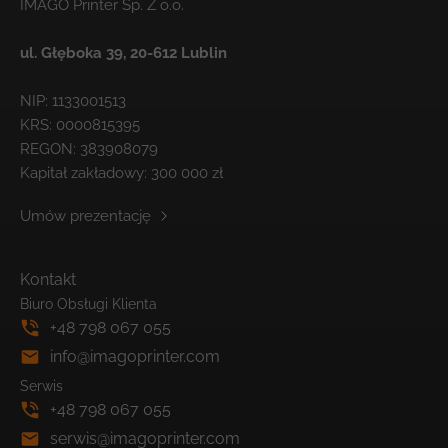
IMAGO Printer Sp. Z o.o.
ul. Głęboka 39,
20-612 Lublin
NIP: 1133001513
KRS: 0000815395
REGON: 383908079
Kapitał zakładowy: 300 000 zł
Umów prezentację
Kontakt
Biuro Obsługi Klienta
+48 798 067 055
info@imagoprinter.com
Serwis
+48 798 067 055
serwis@imagoprinter.com