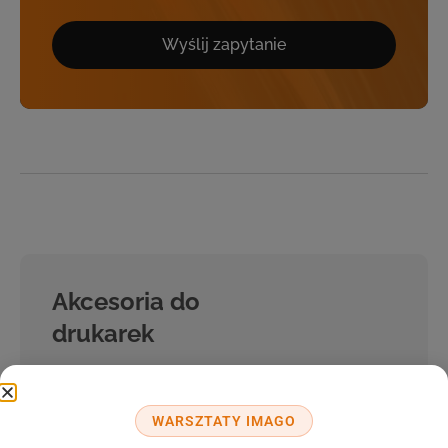
Wyślij zapytanie
Akcesoria do
drukarek
Zobacz naszą ofertę
WARSZTATY IMAGO