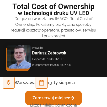
Total Cost of Ownership
w technologii druku UV LED
Dołącz do warsztatów IMAGO i Total Cost of
Ownership. Pokażemy praktyczne sposoby
redukcji kosztów operatora, przestojów, serwisu
i przezbrojeń
Prowadzi:
Dariusz Żebrowski
Drukarki
Ekspert ds. druku UV LED
IMAGO
Wiceprezes w IMAGO Sp. z o.o.
Zobacz naszą ofertę
Warszawa
13-ty sierpnia
Zarezerwuj miejsce
Liczba miejsc ograniczona