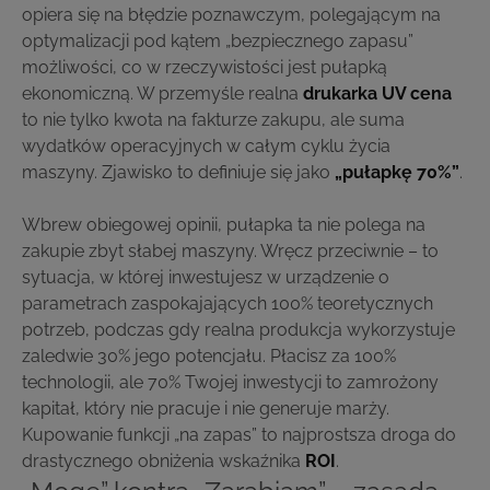
opiera się na błędzie poznawczym, polegającym na
optymalizacji pod kątem „bezpiecznego zapasu”
możliwości, co w rzeczywistości jest pułapką
ekonomiczną. W przemyśle realna
drukarka UV cena
to nie tylko kwota na fakturze zakupu, ale suma
wydatków operacyjnych w całym cyklu życia
maszyny. Zjawisko to definiuje się jako
„pułapkę 70%”
.
Wbrew obiegowej opinii, pułapka ta nie polega na
zakupie zbyt słabej maszyny. Wręcz przeciwnie – to
sytuacja, w której inwestujesz w urządzenie o
parametrach zaspokajających 100% teoretycznych
potrzeb, podczas gdy realna produkcja wykorzystuje
zaledwie 30% jego potencjału. Płacisz za 100%
technologii, ale 70% Twojej inwestycji to zamrożony
kapitał, który nie pracuje i nie generuje marży.
Kupowanie funkcji „na zapas” to najprostsza droga do
drastycznego obniżenia wskaźnika
ROI
.