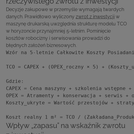
rzeczywistego zwrotu z inwestycji
Decyzje zakupowe w przemyśle wymagają twardych
danych. Prawidłowo wyliczony
zwrot z inwestycji
w
maszynę drukarską uwzględnia strukturę modelu TCO
w horyzoncie przynajmniej 5-letnim. Pominięcie
kosztów robocizny i serwisowania prowadzi do
błędnych założeń biznesowych.
Wzór na 5-letnie Całkowite Koszty Posiadani
TCO = CAPEX + (OPEX_roczny × 5) + (Koszty_u
Gdzie:

CAPEX = Cena maszyny + szkolenia wstępne + 
OPEX = Atramenty + konserwacja + serwis + o
Koszty_ukryte = Wartość przestojów + straty
Koszt realny 1 m² = TCO / (Zakładana_Produ
Wpływ „zapasu” na wskaźnik zwrotu