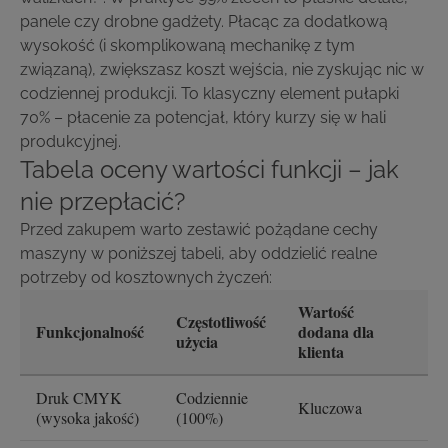
panele czy drobne gadżety. Płacąc za dodatkową
wysokość (i skomplikowaną mechanikę z tym
związaną), zwiększasz koszt wejścia, nie zyskując nic w
codziennej produkcji. To klasyczny element pułapki
70% – płacenie za potencjał, który kurzy się w hali
produkcyjnej.
Tabela oceny wartości funkcji – jak
nie przepłacić?
Przed zakupem warto zestawić pożądane cechy
maszyny w poniższej tabeli, aby oddzielić realne
potrzeby od kosztownych życzeń:
Wartość
Częstotliwość
D
Funkcjonalność
dodana dla
użycia
in
klienta
Pr
Druk CMYK
Codziennie
Kluczowa
(I
(wysoka jakość)
(100%)