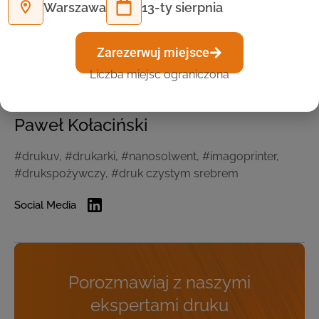
Warszawa
13-ty sierpnia
Zarezerwuj miejsce
Liczba miejsc ograniczona
Paweł Kołaciński
#drukuv, #drukarki, #nanosolwent, #imagoprinter,
#drukspożywczy, #druk czystym srebrem
Social Media
Porozmawiaj z naszymi
ekspertami druku