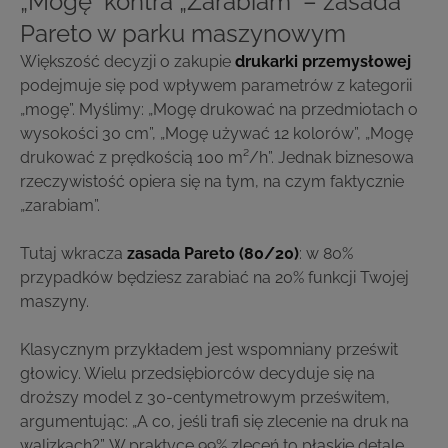
„Mogę” kontra „Zarabiam” – zasada
Pareto w parku maszynowym
Większość decyzji o zakupie
drukarki przemysłowej
podejmuje się pod wpływem parametrów z kategorii
„mogę”. Myślimy: „Mogę drukować na przedmiotach o
wysokości 30 cm”, „Mogę używać 12 kolorów”, „Mogę
drukować z prędkością 100 m²/h”. Jednak biznesowa
rzeczywistość opiera się na tym, na czym faktycznie
„zarabiam”.
Tutaj wkracza
zasada Pareto (80/20)
: w 80%
przypadków będziesz zarabiać na 20% funkcji Twojej
maszyny.
Klasycznym przykładem jest wspomniany prześwit
głowicy. Wielu przedsiębiorców decyduje się na
droższy model z 30-centymetrowym prześwitem,
argumentując: „A co, jeśli trafi się zlecenie na druk na
walizkach?”. W praktyce 99% zleceń to płaskie detale,