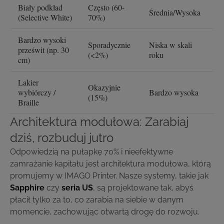
Biały podkład
Często (60-
N
Średnia/Wysoka
(Selective White)
70%)
Un
Bardzo wysoki
Sporadycznie
Niska w skali
w
prześwit (np. 30
(<2%)
roku
m
cm)
Lakier
M
Okazyjnie
wybiórczy /
Bardzo wysoka
r
(15%)
Braille
Architektura modułowa: Zarabiaj
dziś, rozbuduj jutro
Odpowiedzią na pułapkę 70% i nieefektywne
zamrażanie kapitału jest architektura modułowa, którą
promujemy w IMAGO Printer. Nasze systemy, takie jak
Sapphire
czy
seria US
, są projektowane tak, abyś
płacił tylko za to, co zarabia na siebie w danym
momencie, zachowując otwartą drogę do rozwoju.