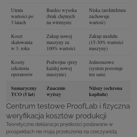
Utrata
Bardzo wysoka
Niska (architektura
wartości po
(brak chętnych
zachowuje
3 latach
na wtórnym)
wartość)
Koszt
Zakup nowej
Zakup modułu
skalowania
maszyny za
(15-30% wartości
w 3. roku
100% wartości
maszyny)
Koszty
Podwójne (przy
Jednorazowe
szkolenia
każdej nowej
(system pozostaje
operatorów
maszynie)
ten sam)
Sumaryczny
Znacznie
Niższy (ochrona
TCO (5 lat)
wyższy
kapitału)
Centrum testowe ProofLab i fizyczna
weryfikacja kosztów produkcji
Teoretyczne deklaracje prędkości podawane w
prospektach nie mają przełożenia na rzeczywistą