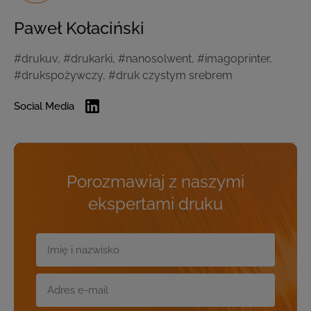
Paweł Kołaciński
#drukuv, #drukarki, #nanosolwent, #imagoprinter,
#drukspożywczy, #druk czystym srebrem
Social Media
Porozmawiaj z naszymi
ekspertami druku