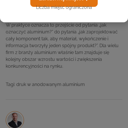
pozwala lepiej odpowiadać na potrzeby klienta
Liczba miejsc ograniczona
końcowego.
W praktyce oznacza to przejście od pytania „jak
oznaczyć aluminium?” do pytania „jak zaprojektować
cały komponent tak, aby materiał, wykończenie i
informacja tworzyły jeden spójny produkt?”. Dla wielu
firm z branży aluminium właśnie tam znajduje się
kolejny obszar wzrostu wartości i zwiększenia
konkurencyjności na rynku.
Tagi:
druk w anodowanym aluminium