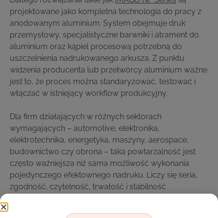
projektowane jako kompletna technologia do pracy z
anodowanym aluminium. System obejmuje druk
przemysłowy, specjalistyczne barwniki i atrament do
aluminium oraz kąpiel procesową potrzebną do
uszczelnienia nadrukowanego arkusza. Z punktu
widzenia producenta lub przetwórcy aluminium ważne
jest to, że proces można standaryzować, testować i
włączać w istniejący workflow produkcyjny.
Dla firm działających w różnych sektorach
wymagających – automotive, elektronika,
elektrotechnika, energetyka, maszyny, aerospace,
budownictwo czy obrona – taka powtarzalność jest
często ważniejsza niż sama możliwość wykonania
pojedynczego efektownego nadruku. Liczy się seria,
zgodność, czytelność, trwałość i stabilność
parametrów.