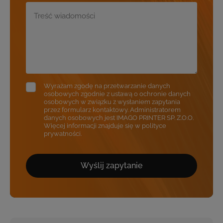
Wyrażam zgodę na przetwarzanie danych
osobowych zgodnie z ustawą o ochronie danych
osobowych w związku z wysłaniem zapytania
przez formularz kontaktowy. Administratorem
danych osobowych jest IMAGO PRINTER SP. Z.O.O.
Więcej informacji znajduje się w polityce
prywatności.
Wyślij zapytanie