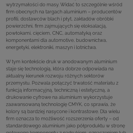
wytrzymałości do masy. Widać to szczególnie wśród
firm obecnych na targach aluminium – producentów
profili, dostawców blach i płyt, zakładów obróbki
powierzchni, firm zajmujących się eloksalacją,
powłokami, cięciem, CNC, automatyką oraz
komponentami dla automotive, budownictwa,
energetyki, elektroniki, maszyn i lotnictwa.
W tym kontekście druk w anodowanym aluminium
staje się technologią, która dobrze odpowiada na
aktualny kierunek rozwoju różnych sektorów
przemysłu. Pozwala połączyć trwałość materiału z
funkcją informacyjną, techniczną i estetyczną, a
drukowanie cyfrowe na aluminium wykorzystuje
zaawansowaną technologię CMYK, co sprawia, że
kolory są bardziej nasycone i kontrastowe. Dla wielu
firm oznacza to możliwość rozszerzenia oferty – od
standardowego aluminium jako półproduktu w stronę
gotowego komponentu z nadrukiem, oznaczeniem lub