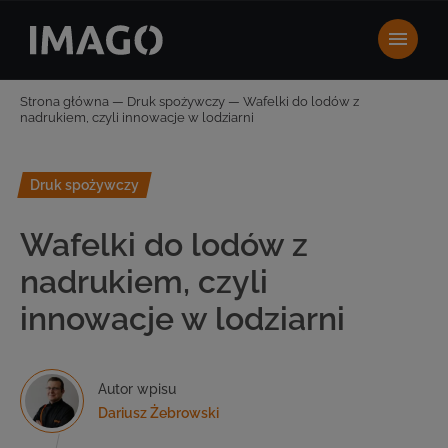
Strona główna
—
Druk spożywczy
—
Wafelki do lodów z
nadrukiem, czyli innowacje w lodziarni
Druk spożywczy
Wafelki do lodów z
nadrukiem, czyli
innowacje w lodziarni
Autor wpisu
Dariusz Żebrowski