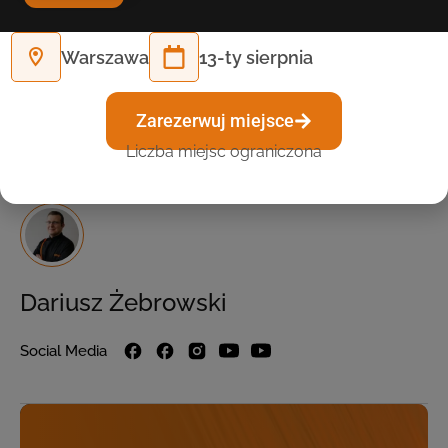
wątpienia pomoże Ci rozwinąć Twój biznes i
wyróżnić się w branży lodziarskiej!
Warszawa
13-ty sierpnia
Tagi:
foremki do lodów
,
wafelki do lodów
Zarezerwuj miejsce
Liczba miejsc ograniczona
Dariusz Żebrowski
Social Media